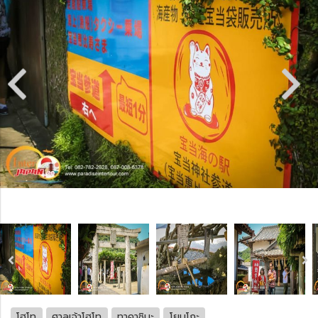
โฮโท
ศาลเจ้าโฮโท
ทาคาชิมะ
โยบุโกะ