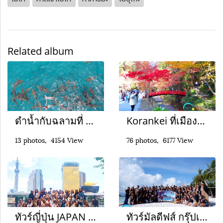
Related album
ดำน้ำกับฉลามที่ มาฟูชิ มัลดีฟส์
Korankei ที่เมืองโตโยต้า
13 photos, 4154 View
76 photos, 6177 View
ทัวร์ญี่ปุ่น JAPAN TOUR by EIGHTEEN
ทัวร์มัลดีฟส์ กรุ๊ปเหมามัลดีฟส์ ClubMed Kani by CHY Cushion