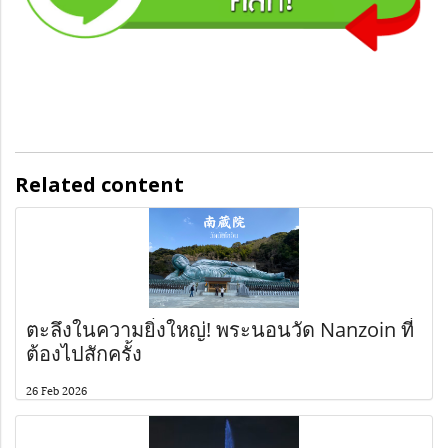
Related content
ตะลึงในความยิ่งใหญ่! พระนอนวัด Nanzoin ที่
ต้องไปสักครั้ง
26 Feb 2026