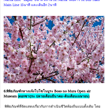
Main Line 15นาที และเดินอีก 2นาที
6.พิพิธภัณฑ์กลางแจ้งโบโซโนมูระ Boso no Mura Open air
Museam
(
ดอกซากุระ ปลายเดือนมีนาคม-ต้นเดือนเมษายน)
พิพิธภัณฑ์ที่จัดแสดงเกี่ยวกับการดำเนินชีวิตท้องถิ่นแบบดั้งเดิม โดย