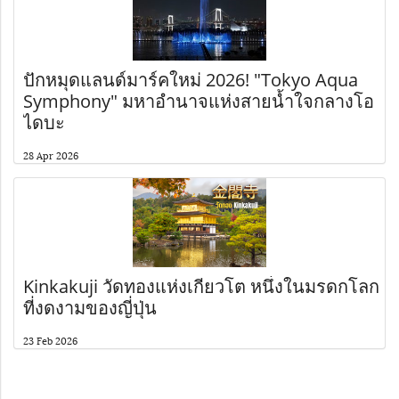
ปักหมุดแลนด์มาร์คใหม่ 2026! "Tokyo Aqua
Symphony" มหาอำนาจแห่งสายน้ำใจกลางโอ
ไดบะ
28 Apr 2026
Kinkakuji วัดทองแห่งเกียวโต หนึ่งในมรดกโลก
ที่งดงามของญี่ปุ่น
23 Feb 2026