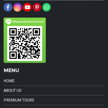
@paradiseintertour
MENU
HOME
ABOUT US
PREMIUM TOURS