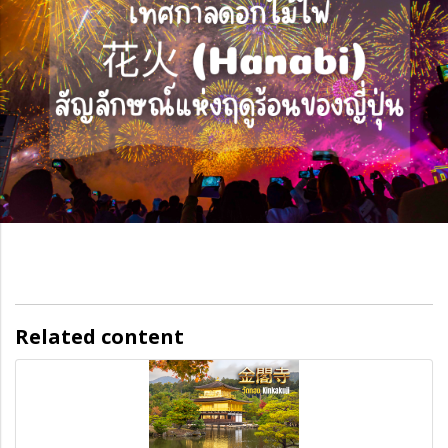
Related content