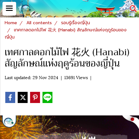
Home
All contents
รอบรู้เรื่องญี่ปุ่น
เทศกาลดอกไม้ไฟ 花火 (Hanabi) สัญลักษณ์แห่งฤดูร้อนของ
ญี่ปุ่น
เทศกาลดอกไม้ไฟ 花火 (Hanabi)
สัญลักษณ์แห่งฤดูร้อนของญี่ปุ่น
Last updated: 29 Nov 2024
|
13691 Views
|