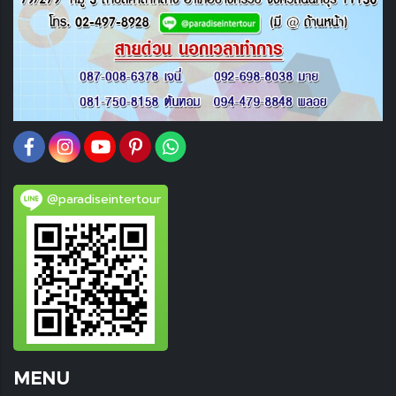
@paradiseintertour
MENU