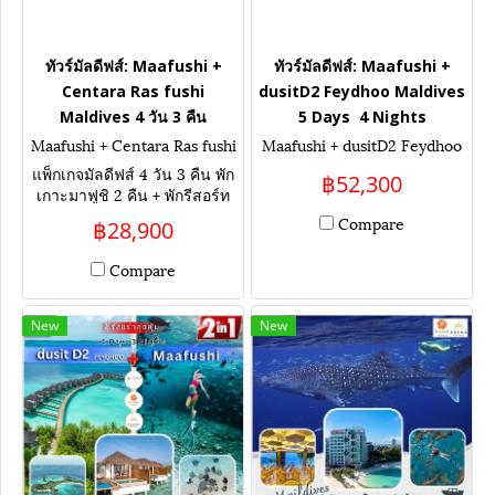
ทัวร์มัลดีฟส์: Maafushi +
ทัวร์มัลดีฟส์: Maafushi +
Centara Ras fushi
dusitD2 Feydhoo Maldives
Maldives 4 วัน 3 คืน
5 Days 4 Nights
Maafushi + Centara Ras fushi
Maafushi + dusitD2 Feydhoo
Maldives 4 Days 3 Nights
Maldives 5 Days 4 Nights
แพ็กเกจมัลดีฟส์ 4 วัน 3 คืน พัก
฿52,300
เกาะมาฟูชิ 2 คืน + พักรีสอร์ท
ห้องกลางน้ำ Centara Ras
Compare
฿28,900
fushi Maldives 1 คืน เน้น
กิจกรรม ดำน้ำกับฉลาม เล่นน้ำ
Compare
กับปลากระเบน เที่ยวเกาะท้อง
ถิ่น ล่องเรือชมโลมา
New
New