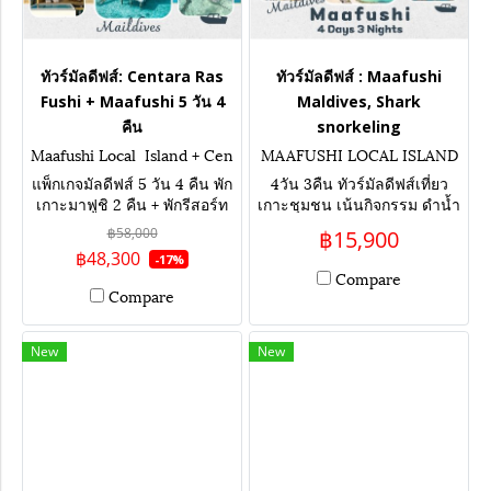
ทัวร์มัลดีฟส์: Centara Ras
ทัวร์มัลดีฟส์ : Maafushi
Fushi + Maafushi 5 วัน 4
Maldives, Shark
คืน
snorkeling
Maafushi Local Island + Cen
MAAFUSHI LOCAL ISLAND
tara Mirage Lagoon Maldives
4D 3N
แพ็กเกจมัลดีฟส์ 5 วัน 4 คืน พัก
4วัน 3คืน ทัวร์มัลดีฟส์เที่ยว
เกาะมาฟูชิ 2 คืน + พักรีสอร์ท
เกาะชุมชน เน้นกิจกรรม ดำน้ำ
ห้องกลางน้ำ 2 คืน เน้นกิจกรรม
กับฉลาม ล่องเรือชมโลมา เล่น
฿58,000
฿15,900
ดำน้ำกับฉลาม เที่ยวเกาะท้อง
น้ำกับกระเบน กิจกรรมครบทุก
฿48,300
-17%
ถิ่น ล่องเรือชมโลมา
วัน
Compare
Compare
New
New