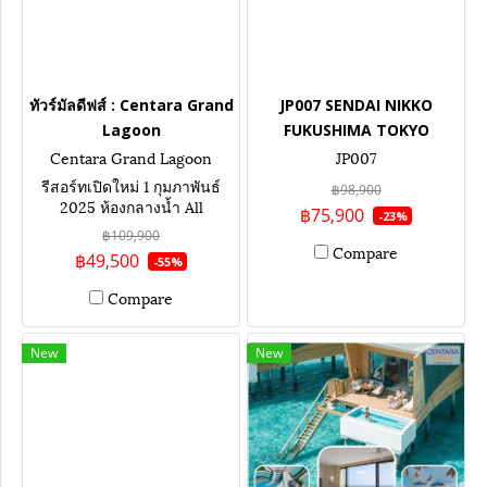
ทัวร์มัลดีฟส์ : Centara Grand
JP007 SENDAI NIKKO
Lagoon
FUKUSHIMA TOKYO
Centara Grand Lagoon
JP007
รีสอร์ทเปิดใหม่ 1 กุมภาพันธ์
฿98,900
2025 ห้องกลางน้ำ All
฿75,900
-23%
inclusive กิน ดื่ม ไม่อั้น ราคา
฿109,900
เริ่มต้น
Compare
฿49,500
-55%
Compare
New
New