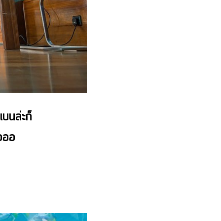
บนล่ะก็
ออออ