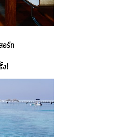
ีสอร์ท
รั้ง!