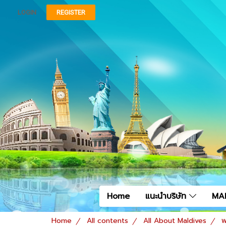
LOGIN
REGISTER
Home
แนะนำบริษัท
MA
Home
All contents
All About Maldives
พ