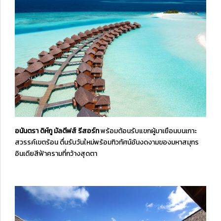
อนันตรา ดิห์กู มัลดีฟส์ รีสอร์ท
พร้อมต้อนรับแขกผู้มาเยือนบนเกาะ
สวรรค์เขตร้อน ตื่นรับวันใหม่พร้อมทิวทัศน์อันงดงามของมหาสมุทร
อินเดียสีฟ้าครามที่กว้างสุดตา