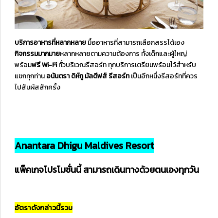
บริการอาหารที่หลากหลาย
มื้ออาหารที่สามารถเลือกสรรได้เอง
กิจกรรมมากมาย
หลากหลายตามความต้องการ ทั้งเด็กและผู้ใหญ่
พร้อม
ฟรี Wi-Fi
ทั่วบริเวณรีสอร์ท ทุกบริการเตรียมพร้อมไว้สำหรับ
แขกทุกท่าน
อนันตรา ดิห์กู มัลดีฟส์ รีสอร์ท
เป็นอีกหนึ่งรีสอร์ทที่ควร
ไปสัมผัสสักครั้ง
Anantara Dhigu Maldives Resort
แพ็คเกจโปรโมชั่นนี้ สามารถเดินทางด้วยตนเองทุกวัน
อัตราดังกล่าวนี้รวม