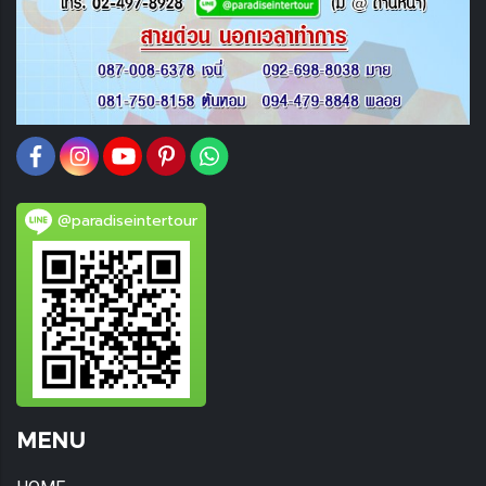
@paradiseintertour
MENU