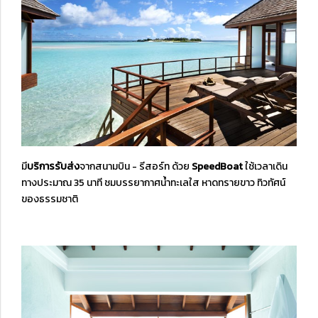
มี
บริการรับส่ง
จากสนามบิน - รีสอร์ท ด้วย
SpeedBoat
ใช้เวลาเดิน
ทางประมาณ 35 นาที ชมบรรยากาศน้ำทะเลใส หาดทรายขาว ทิวทัศน์
ของธรรมชาติ