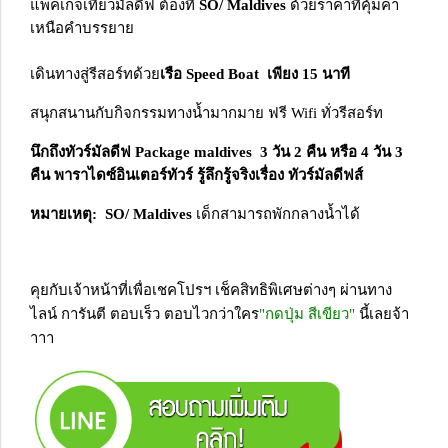
แพ็คเกจเที่ยวมัลดีฟ ต้องที่
SO/ Maldives
ด้วยราคาที่คุ้มค่า
เหนือคำบรรยาย
เดินทางสู่รีสอร์ทด้วย
เรือ Speed Boat เพียง 15 นาที
สนุกสนานกับกิจกรรมทางน้ำมากมาย ฟรี Wifi ทั่วรีสอร์ท
นึกถึงทัวร์มัลดีฟ Package maldives 3 วัน 2 คืน หรือ 4 วัน 3
คืน
พาราไดซ์อินเตอร์ทัวร์ รู้ลึกรู้จริงเรื่อง ทัวร์มัลดีฟส์
หมายเหตุ: SO/ Maldives
เด็กสามารถพักกลางน้ำได้
คุยกับเจ้าหน้าที่เพื่อเชคโปรฯ เช็คสิทธิพิเศษต่างๆ ผ่านทาง
ไลน์ การันตี ตอบเร็ว ตอบไวกว่าใคร
"กดปุ่ม สีเขียว"
นี้เลยจ้า
าาา