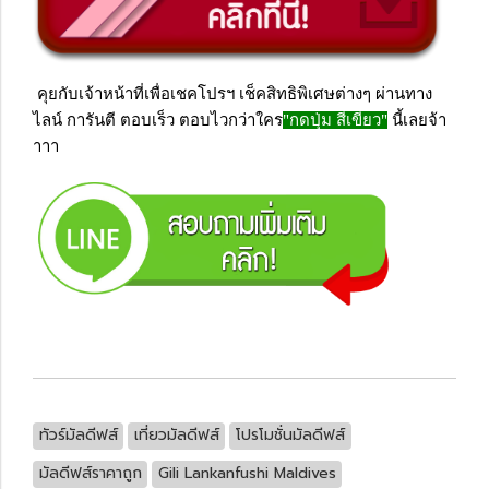
คุยกับเจ้าหน้าที่เพื่อเชคโปรฯ เช็คสิทธิพิเศษต่างๆ ผ่านทาง
ไลน์ การันตี ตอบเร็ว ตอบไวกว่าใคร
"กดปุ่ม สีเขียว"
นี้เลยจ้า
าาา
ทัวร์มัลดีฟส์
เที่ยวมัลดีฟส์
โปรโมชั่นมัลดีฟส์
มัลดีฟส์ราคาถูก
Gili Lankanfushi Maldives