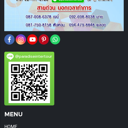
@paradiseintertour
MENU
HOME