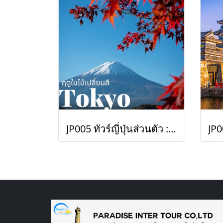
JP005 ทัวร์ญี่ปุ่นส่วนตัว : โตเกียว