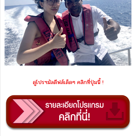
ดูโปรฯมัลดีฟส์เด็ดๆ คลิกที่ปุ่มนี้ !