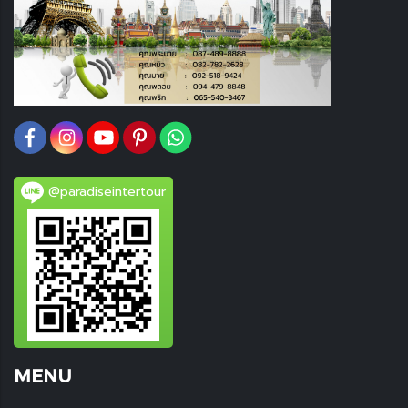
@paradiseintertour
MENU