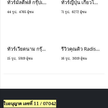
ทัวร์มัลดีฟส์ กรุ๊ปเหมามัลดีฟส์ ClubMed Kani by CHY Cushion
ทัวร์ญี่ปุ่น เกียวโต โอซาก้า ศึกษาดูงาน 5 วัน 3 คืน
44 รูป, 4765 ผู้ชม
71 รูป, 6272 ผู้ชม
ทัวร์เวียดนาม กรุ๊ปเหมา ศึกษาดูงาน คณะวิทยาศาสตร์ จุฬาลงกรณมหาวิทยาลัย
รีวิวคุณดิว Radissorn blu maldives
15 รูป, 5919 ผู้ชม
16 รูป, 3019 ผู้ชม
ใบอนุญาต เลขที่ 11 / 07042