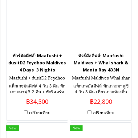
ทัวร์มัลดีฟส์: Maafushi +
ทัวร์มัลดีฟส์: Maafushi
dusitD2 Feydhoo Maldives
Maldives + Whal shark &
4 Days 3 Nights
Manta Ray 4D3N
Maafushi + dusitD2 Feydhoo
Maafushi Maldives Whal shar
Maldives 4 Days 3 Nights
k & Manta Ray 4D 3N
แพ็กเกจมัลดีฟส์ 4 วัน 3 คืน พัก
แพ็กเกจมัลดีฟส์ พักเกาะมาฟูชิ
เกาะมาฟูชิ 2 คืน + พักรีสอร์ท
4 วัน 3 คืน เที่ยวเกาะท้องถิ่น
ห้องกลางน้ำ DusitD2 Feydhoo
เน้นกิจกรรมว่ายน้ำกับฉลาม
฿34,500
฿22,800
Maldives 1 คืน เน้นกิจกรรม ดำ
เล่นน้ำกับกระเบน ตามหา
น้ำกับฉลาม เล่นน้ำกับปลากระ
Whale Shark & Manta Ray
เปรียบเทียบ
เปรียบเทียบ
เบน เที่ยวเกาะท้องถิ่น ล่องเรือ
ล่องเรือชมโลมา
ชมโลมา
New
New