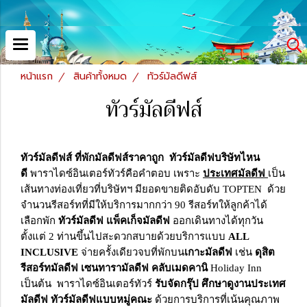
หน้าแรก
สินค้าทั้งหมด
ทัวร์มัลดีฟส์
ทัวร์มัลดีฟส์
ทัวร์มัลดีฟส์ ที่พักมัลดีฟส์ราคาถูก ทัวร์มัลดีฟบริษัทไหน
ดี
พาราไดซ์อินเตอร์ทัวร์คือคำตอบ เพราะ
ประเทศมัลดีฟ
เป็น
เส้นทางท่องเที่ยวที่บริษัทฯ มียอดขายติดอับดับ TOPTEN ด้วย
จำนวนรีสอร์ทที่มีให้บริการมากกว่า 90 รีสอร์ทให้ลูกค้าได้
เลือกพัก
ทัวร์มัลดีฟ แพ็คเก็จมัลดีฟ
ออกเดินทางได้ทุกวัน
ตั้งแต่ 2 ท่านขึ้นไปสะดวกสบายด้วยบริการแบบ
ALL
INCLUSIVE
จ่ายครั้งเดียวจบที่พักบน
เกาะมัลดีฟ
เช่น
ดุสิต
รีสอร์ทมัลดีฟ เซนทารามัลดีฟ คลับเมดคานิ
Holiday Inn
เป็นต้น พาราไดซ์อินเตอร์ทัวร์
รับจัดกรุ๊ป ศึกษาดูงานประเทศ
มัลดีฟ ทัวร์มัลดีฟแบบหมู่คณะ
ด้วยการบริการที่เน้นคุณภาพ