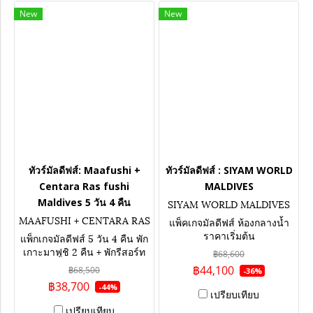
New
New
ทัวร์มัลดีฟส์: Maafushi +
ทัวร์มัลดีฟส์ : SIYAM WORLD
Centara Ras fushi
MALDIVES
Maldives 5 วัน 4 คืน
SIYAM WORLD MALDIVES
MAAFUSHI + CENTARA RAS
แพ็คเกจมัลดีฟส์ ห้องกลางน้ำ
FUSHI MALDIVES
ราคาเริ่มต้น
แพ็กเกจมัลดีฟส์ 5 วัน 4 คืน พัก
เกาะมาฟูชิ 2 คืน + พักรีสอร์ท
฿68,600
ห้องกลางน้ำ 2 คืน เน้นกิจกรรม
฿44,100
฿68,500
-36%
ดำน้ำกับฉลาม เล่นน้ำกับปลาก
฿38,700
-44%
ระเบน เที่ยวเกาะท้องถิ่น ล่อง
เปรียบเทียบ
เรือชมโลมา
เปรียบเทียบ