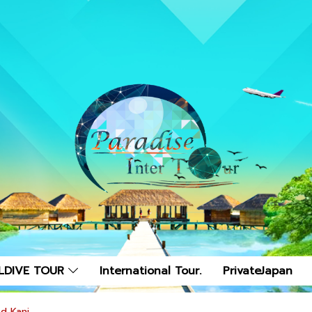
LDIVE TOUR
International Tour.
PrivateJapan
d Kani