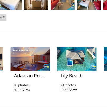
ีฟส์
Adaaran Prestige Vadoo
Lily Beach
16 photos,
24 photos,
4705 View
4632 View