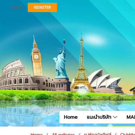
LOGIN
REGISTER
Home
แนะนำบริษัท
MA
Home
All galleries
รูปห้องมัลดีฟส์
ClubMe