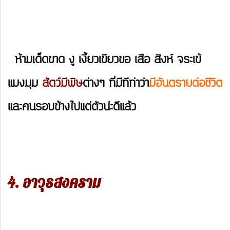
ห้ามเด็ดขาด งู เงี้ยวเขียวขอ เสือ สิงห์ จระเข้
แมงมุม
สัตว์มีพิษ
ต่างๆ ที่มีทีท่าว่า
มีอันตรายต่อชีวิต
และคนรอบข้างไปแต่ตัวน่ะดีแล้ว
4. อาวุธสงคราม