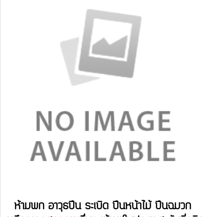
ห้ามพก อาวุธปืน ระเบิด ปืนหน้าไม้ ปืนฉมวก