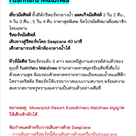
เที่ยวมัลดีฟส์
ทั้งทีพักรีสอร์ทกลางน้ำ
แพคเก็จมัลดีฟส์
3 วัน 2 คืน ,
4 วัน 3 คืน , 5 วัน 4 คืน ราคาสุดพิเศษ จัดโปรมัลดีฟมาเพื่อสมาชิก
โดยเฉพาะ
รีสอร์ทมัลดีฟส์
เดินทางสู่รีสอร์ทโดย Seaplane 40 นาที
เด็กสามารถเข้าพักห้องกลางน้ำได้
ทัวร์มัลดีฟ
รีสอร์ทระดับ 5 ดาว หลบหนีสู่เกาะสวรรค์ส่วนตัวของ
คุณที่
Fushifaru Maldives
ท่ามกลางมหาสมุทรอินเดียที่เต็มไป
ด้วยความสุข ล้อมรอบด้วยหาดทรายขาวละเอียดและน้ำทะเลสีฟ้า
ใสราวคริสตัล รีสอร์ทให้บรรยากาศแบบเกาะสบายๆ พร้อมความ
สะดวกสบายหรูหราและความเป็นส่วนตัวอย่างเต็มที่
หมายเหตุ: Movenpick Resort Kuredhivaru Maldives อนุญาต
ให้เด็กเข้าพักได้
ข้อกำหนดสำหรับการเดินทางด้วย Seaplane
- การเดินทางสู่รีสอร์ทนี้ต้องเดินทางด้วยเครื่องบินSeaplane