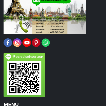
@paradiseintertour
MENU