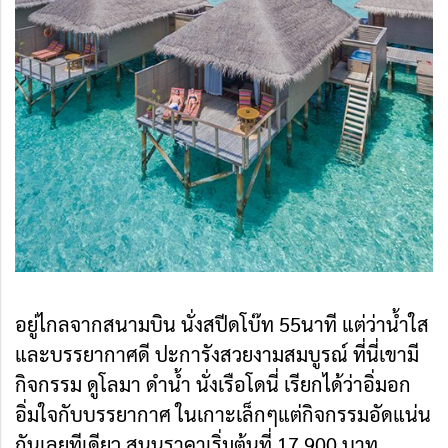
อยู่ไกลจากสนามบิน นั่งสปีดโบ๊ท 55นาที แต่ว่าน้ำใส
และบรรยากาศดี ปะการังสวยงามสมบูรณ์ ที่นี่เขามี
กิจกรรม ดูโลมา ดำน้ำ นั่งเรือโดนี่ เรียกได้ว่าอิ่มอก
อิ่มใจกับบรรยากาศ ในเกาะเล็กๆแต่กิจกรรมอัดแน่น
กันเลยทีเดียว สนนราคาเริ่มต้นที่ 17,900 บาท