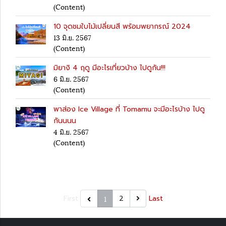
(Content)
10 จุดชมใบไม้เปลี่ยนสี พร้อมพยากรณ์ 2024
13 มิ.ย. 2567
(Content)
มิยางิ 4 ฤดู มีอะไรเที่ยวบ้าง ไปดูกัน!!!
6 มิ.ย. 2567
(Content)
พาส่อง Ice Village ที่ Tomamu จะมีอะไรบ้าง ไปดู
กันนนน
4 มิ.ย. 2567
(Content)
First
1
2
Last