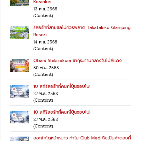
Korankei
13 พ.ย. 2568
(Content)
รีสอร์ทที่สายชิลไม่ควรพลาด Takatakiko Glamping
Resort
14 พ.ย. 2568
(Content)
Obara Shikizakura ซากุระท่ามกลางใบไม้สีแดง
30 พ.ค. 2568
(Content)
10 สกีรีสอร์ทที่คนญี่ปุ่นชอบไป!
27 พ.ค. 2568
(Content)
10 สกีรีสอร์ทที่คนญี่ปุ่นชอบไป!
27 พ.ค. 2568
(Content)
ฮอกไกโดหน้าหนาว ทำไม Club Med ถึงเป็นคำตอบที่