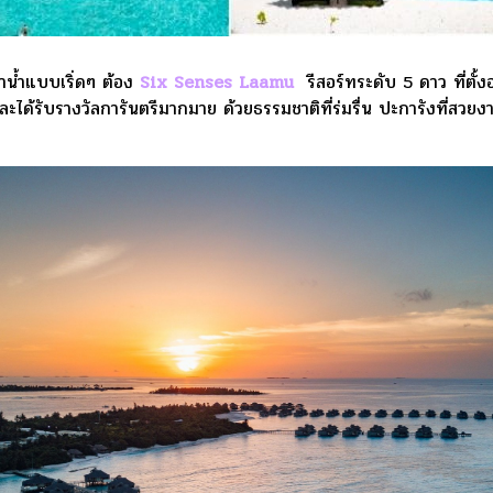
น้ำแบบเริ่ดๆ ต้อง
Six Senses Laamu
รีสอร์ทระดับ 5 ดาว ที่ตั้ง
ละได้รับรางวัลการันตรีมากมาย ด้วยธรรมชาติที่ร่มรื่น ปะการังที่สวย