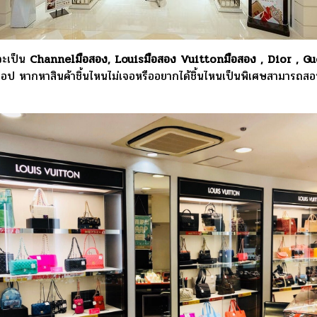
จะเป็น
Channelมือสอง, Louisมือสอง Vuittonมือสอง , Dior , Gu
อกชอป หากหาสินค้าชิ้นไหนไม่เจอหรืออยากได้ชิ้นไหนเป็นพิเศษสามารถ