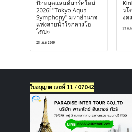
ปักหมุดแลนด์มาร์คใหม่
Kin
2026! "Tokyo Aqua
วโต
Symphony" มหาอำนาจ
งดง
แห่งสายน้ำใจกลางโอ
23 ก.พ
ไดบะ
28 เม.ย 2569
ใบอนุญาต เลขที่ 11 / 07042