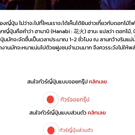
ญี่ปุ่น ไม่ว่าจะไปที่ไหนเราจะได้เห็นได้ยินข่าวเกี่ยวกับดอ
าญี่ปุ่นคือคำว่า ฮานาบิ (Hanabi : 花火) ฮานะ แปลว่า ดอกไม้,
ปุ่นมักจะจัดขึ้นเป็นเวลาประมาณ 1-2 ชั่วโมง ณ ลานกว้างริมแม่
ัดงานมักจะหนาแน่นไปด้วยฝูงชนจำนวนมาก จึงควรระวังไม่ให้พ
สนใจทัวร์ญี่ปุ่นแบบจอยกรุ๊ป
คลิกเลย
สนใจทัวร์ญี่ปุ่นแบบส่วนตัว
คลิกเลย